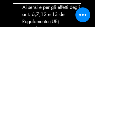
Ai sensi e per gli effetti degli 
artt. 6,7,12 e 13 del 
Regolamento (UE) 
2016/679 - GDPR, 
cliccando INVIA, dichiaro 
di aver preso visione 
dell'
informativa per il 
trattamento dei dati 
personali
Invia
© 2025 by DI LORENZO
DAMIANO OTTONERO - P.IVA:
01524730882